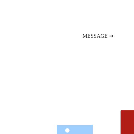
MESSAGE ➜
新闻资讯
联系我们
邮箱
fms.xiaofang@163.com