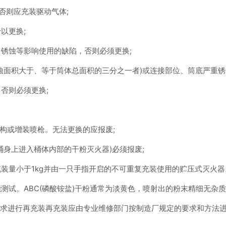
否则应充装驱动气体;
以更换;
锈蚀等影响使用的缺陷，否则必须更换;
蚀面积大于、等于筒体总面积的三分之一者)或连接部位、筒底严重锈
否则必须更换;
构或增装喷枪。无法更换的应报废;
桶身上进入桶体内部的干粉灭火器)必须报废;
装量小于1kg并由一只手指开启的不可重复充装使用的贮压式灭火器
测试。ABC(磷酸铵盐)干粉通常为淡黄色，喷射出的粉末精细无杂
要求进行再充装再充装应由专业维修部门按制造厂规定的要求和方法