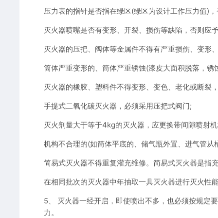
压力表的指针是否指在绿区(绿区为设计工作压力值)，
灭火器喷嘴是否有变形、开裂、损伤等缺陷，否则应予
灭火器的压把、阀体等金属件不得有严重损伤、变形、
筒体严重变形的、筒体严重锈蚀(漆皮大面积脱落，锈
灭火器的橡胶、塑料件不得变形、变色、老化或断裂，
手提式二氧化碳灭火器，必须采用压把式阀门;
灭火剂量大于等于4kg的灭火器，应更换带间隙喷射机
机构不合理的(如筒体平底的、储气瓶外置、进气管从
简易式灭火器不得重复灌充维修。简易式灭火器是指充
在相同批次的灭火器中年抽取一具灭火器进行灭火性能
5、 灭火器一经开启，即使喷出不多，也必须按规定
力。