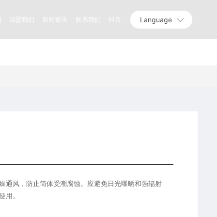
Language
测
加盟我们
新闻资讯
联系我们
抖音
燥通风，防止筒体受潮腐蚀。应避免日光曝晒和强辐射
使用。