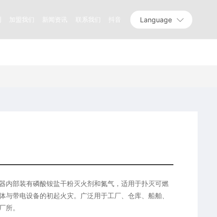
Language
测
加盟我们
新闻资讯
联系我们
抖音
火器内部装有磷酸铵盐干粉灭火剂和氮气，适用于扑灭可燃
体与带电设备的初起火灾。广泛用于工厂、仓库、船舶、
厂所。