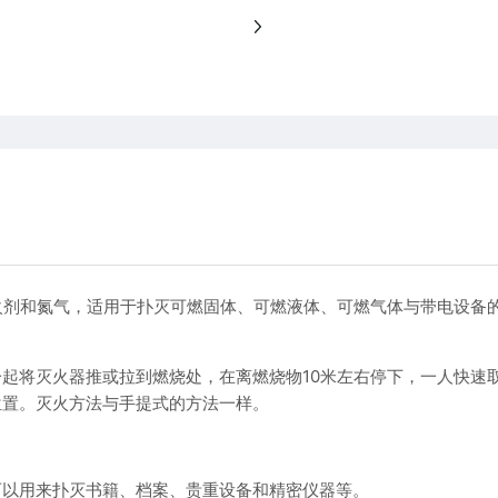
火剂和氮气，适用于扑灭可燃固体、可燃液体、可燃气体与带电设备
起将灭火器推或拉到燃烧处，在离燃烧物10米左右停下，一人快速
位置。灭火方法与手提式的方法一样。
可以用来扑灭书籍、档案、贵重设备和精密仪器等。