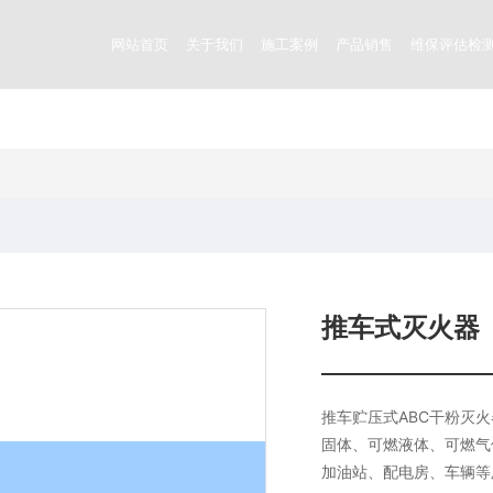
网站首页
关于我们
施工案例
产品销售
维保评估检
推车式灭火器
推车贮压式ABC干粉灭
固体、可燃液体、可燃气
加油站、配电房、车辆等