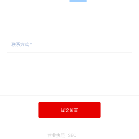
地址
@163.com
山东省淄博市张店区观赏文化城
提交留言
营业执照
SEO
鲁ICP备2024091005号-1