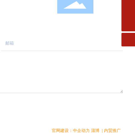
邮箱
fms.xiaofang@163.com
电话
A座3楼
微信扫码关注
0533-2182727
官网建设：中企动力
淄博 | 内贸推广