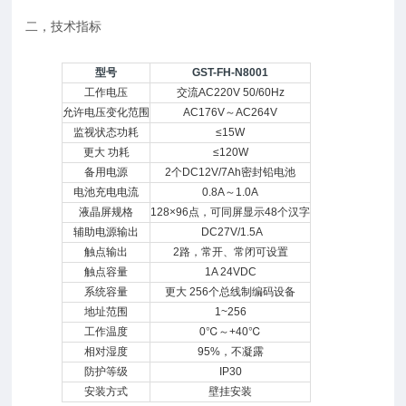
二，技术指标
型号
GST-FH-N8001
工作电压
交流AC220V 50/60Hz
允许电压变化范围
AC176V～AC264V
监视状态功耗
≤15W
更大 功耗
≤120W
备用电源
2个DC12V/7Ah密封铅电池
电池充电电流
0.8A～1.0A
液晶屏规格
128×96点，可同屏显示48个汉字
辅助电源输出
DC27V/1.5A
触点输出
2路，常开、常闭可设置
触点容量
1A 24VDC
系统容量
更大 256个总线制编码设备
地址范围
1~256
工作温度
0℃～+40℃
相对湿度
95%，不凝露
防护等级
IP30
安装方式
壁挂安装