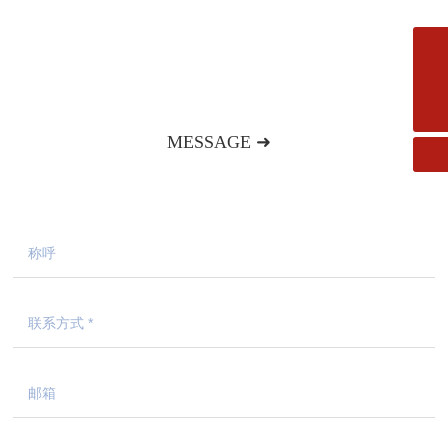
如果您对我们的产品和服务感兴趣，请联系我们或给我们
邮箱
留言，我们将竭诚为您服务！
fms.xiaofang@163.com
电话
0533-2182727
MESSAGE ➜