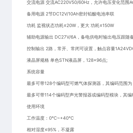
交流电源 交流AC220V50/60Hz，允许电压变化范围AC
备用电源 2节DC12V/10Ah密封铅酸电池串联
功耗 监视状态功耗≤20W，更大 功耗≤150W
辅助电源输出 DC27V/6A，备电供电时输出电压跟随
控制输出 2路，常开、常闭可设置，触点容量1A24VD
液晶屏规格 单色STN液晶屏，128×96点;
系统容量
最多可带128个编码型可燃气体探测器，其编码范围为：1
最多可带114个编码型声光警报器或编码型模块，其编码
使用环境
工作温度：0℃~+40℃
相对湿度≤95%，不凝露