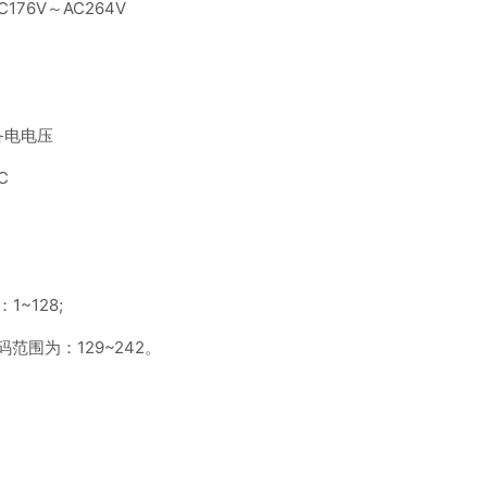
176V～AC264V
备电电压
C
~128;
范围为：129~242。