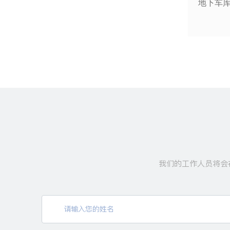
点型复合式感烟感温火灾探测器
隔爆型
我们的工作人员将会