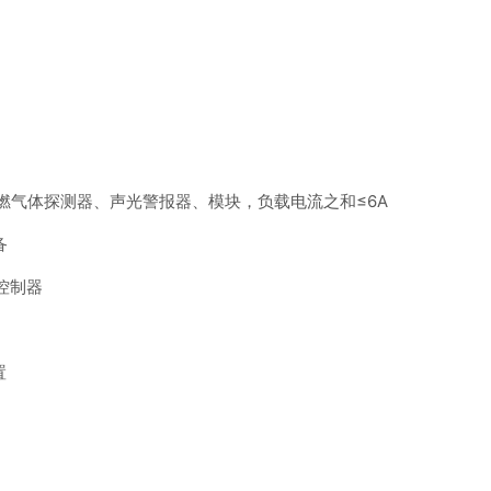
 可燃气体探测器、声光警报器、模块，负载电流之和≤6A
备
警控制器
置