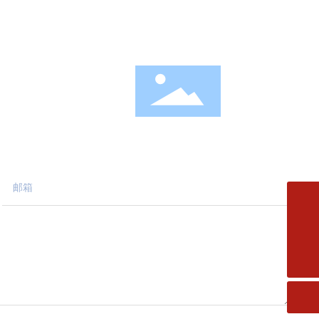
新闻资讯
联系我们
A座3楼
微信扫码关注
邮箱
fms.xiaofang@163.com
电话
0533-2182727