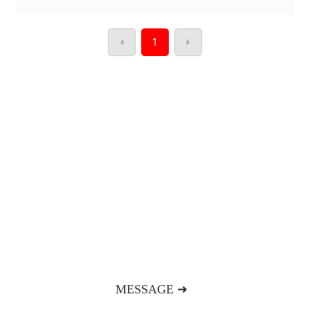
1
欢迎来到明山消防工程企业官网
如果您对我们的产品和服务感兴趣，请联系我们或给我们
留言，我们将竭诚为您服务！
MESSAGE ➜